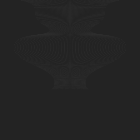
Följ oss i digitala kanaler
LinkedIn