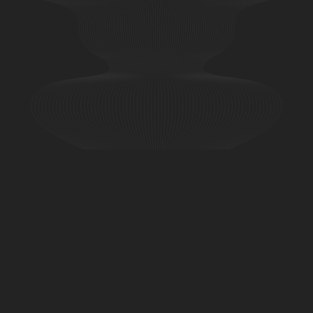
Följ oss i digitala kanaler
LinkedIn